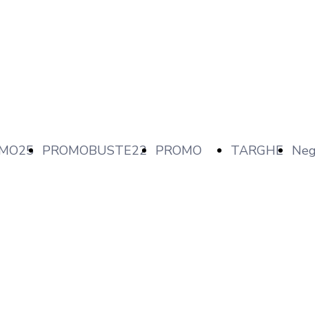
MO25
PROMOBUSTE22
PROMO
TARGHE
Neg