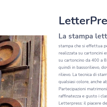
LetterPre
La stampa let
age
PRIMA
NOZZE
da
LAUREA
stampa che si effettua pe
realizzata su cartoncini 
su cartoncino da 400 a 8
quindi in bassorilievo, d
rilievo. La tecnica di st
qualsiasi colore, anche a
Partecipazioni matrimoni
raffinatezza e gusto i cla
Letterpress: il piacere d