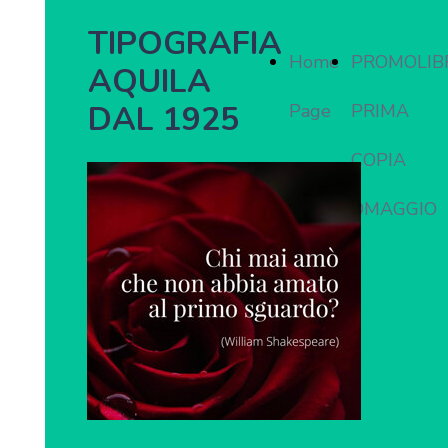
TIPOGRAFIA
Home
PROMOLIB
AQUILA
DAL 1925
Page
PRIMA
COPIA
OMAGGIO