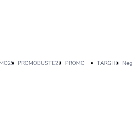
MO25
PROMOBUSTE22
PROMO
TARGHE
Neg