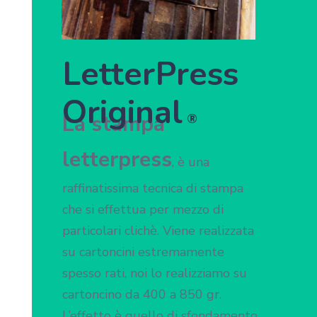
LetterPress
Original
La stampa
®
letterpress
, è una
raffinatissima tecnica di stampa
che si effettua per mezzo di
particolari clichè. Viene realizzata
su cartoncini estremamente
spesso rati, noi lo realizziamo su
cartoncino da 400 a 850 gr.
L’effetto è quello di sfondamento,