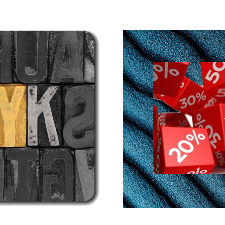
age
PRIMA
NOZZE
da
LAUREA