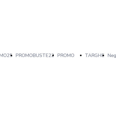
MO25
PROMOBUSTE22
PROMO
TARGHE
Neg